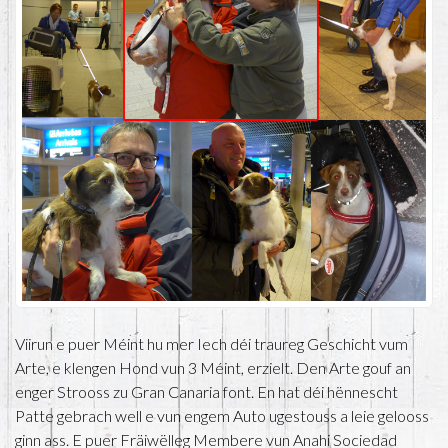
Viirun e puer Méint hu mer Iech déi traureg Geschicht vum
Arte, e klengen Hond vun 3 Méint, erzielt. Den Arte gouf an
enger Strooss zu Gran Canaria font. En hat déi hënnescht
Patte gebrach well e vun engem Auto ugestouss a leie gelooss
ginn ass. E puer Fräiwëlleg Membere vun Anahi Sociedad