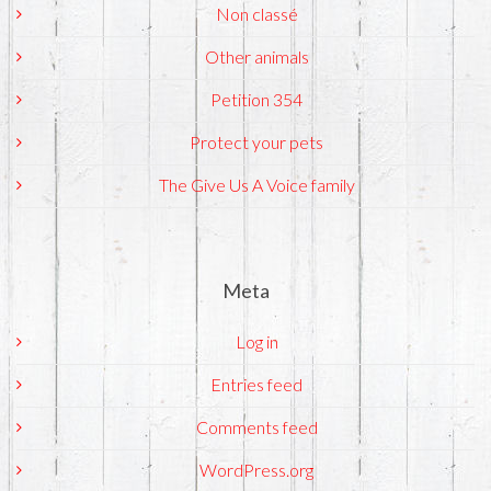
Non classé
Other animals
Petition 354
Protect your pets
The Give Us A Voice family
Meta
Log in
Entries feed
Comments feed
WordPress.org