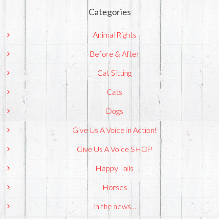
Categories
Animal Rights
Before & After
Cat Sitting
Cats
Dogs
Give Us A Voice in Action!
Give Us A Voice SHOP
Happy Tails
Horses
In the news…