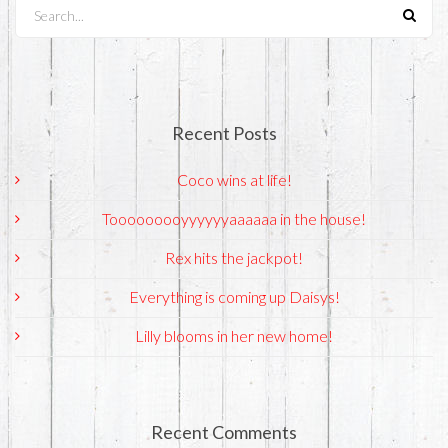
Search...
Recent Posts
Coco wins at life!
Tooooooooyyyyyyaaaaaa in the house!
Rex hits the jackpot!
Everything is coming up Daisys!
Lilly blooms in her new home!
Recent Comments