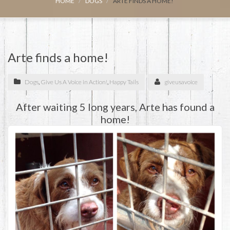
HOME
DOGS
ARTE FINDS A HOME!
Arte finds a home!
Dogs
,
Give Us A Voice in Action!
,
Happy Tails
giveusavoice
After waiting 5 long years, Arte has found a
home!