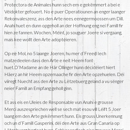
Protectora de Animales hunn sech em e gekëmmert a bei e
Véidokter gefouert. No e puer Operatiounen an enger laanger
Rekonvaleszenz, ass den Arte nees eenegermoossen um Dill.
Anahi huet en dunn opgeholl an der Hoffnung eng nei Famill fir
hien ze fannen. Wochen, Méint, jo souguer Joere si vergaang,
mais kee wollt den Arte adoptéieren.
Op ee Mol, no 5 laange Joeren, hu mer d’Freed Iech
matzedeelen dass den Arte e neit Heem font
huet.D’Madame an de Här Ollinger hunn décidéiert hiert
Häerz an hir Heem opzemaache fir den Arte opzehuelen. Déi
viiregt Nuecht ass den Arte zu Lëtzebuerg geland a vu sénger
neier Famill an Empfang geholl ginn.
Et ass eis en Uleies de Responsable vun Anahi e grousse
Merci auszespriechen well se sech mat esou vill Léift 5 Joer
laang em den Arte gekëmmert hunn. Eis grouss Unerkennung
och un d’Famill Gasperini, déi den Arte aus Gran Canaria op
Lëtzebuerg begleet hunn. Schlussendlech eise grousse Merci